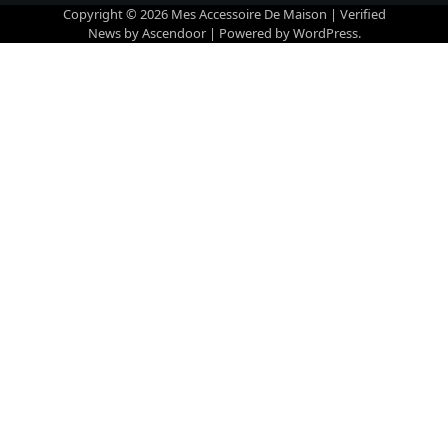
Copyright © 2026
Mes Accessoire De Maison
| Verified
News by
Ascendoor
| Powered by
WordPress
.