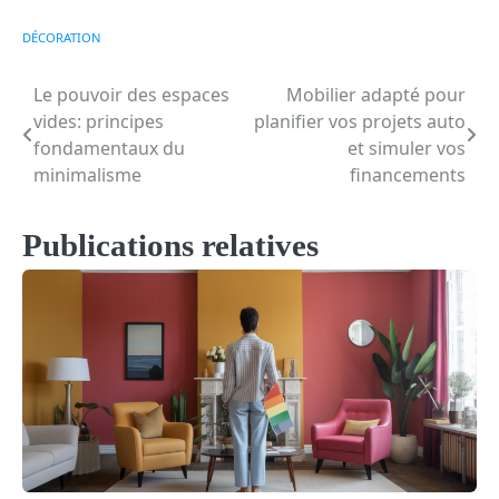
DÉCORATION
Le pouvoir des espaces
Mobilier adapté pour
Navigation
vides: principes
planifier vos projets auto
de
fondamentaux du
et simuler vos
minimalisme
financements
l’article
Publications relatives