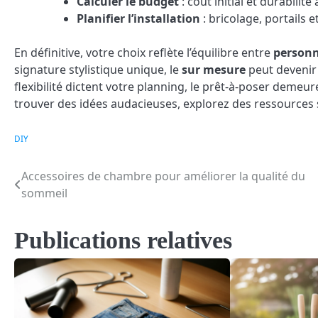
Calculer le budget
: coût initial et durabilit
Planifier l’installation
: bricolage, portails 
En définitive, votre choix reflète l’équilibre entre
personn
signature stylistique unique, le
sur mesure
peut devenir l
flexibilité dictent votre planning, le prêt-à-poser demeu
trouver des idées audacieuses, explorez des ressources 
DIY
Accessoires de chambre pour améliorer la qualité du
Navigation
sommeil
de
l’article
Publications relatives