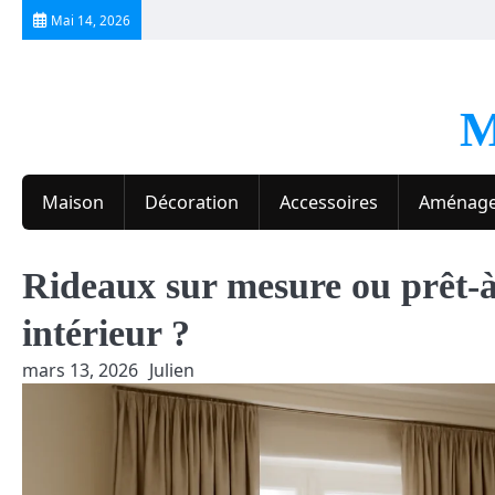
Skip
Mai 14, 2026
to
content
M
Maison
Décoration
Accessoires
Aménag
Rideaux sur mesure ou prêt-à
intérieur ?
mars 13, 2026
Julien