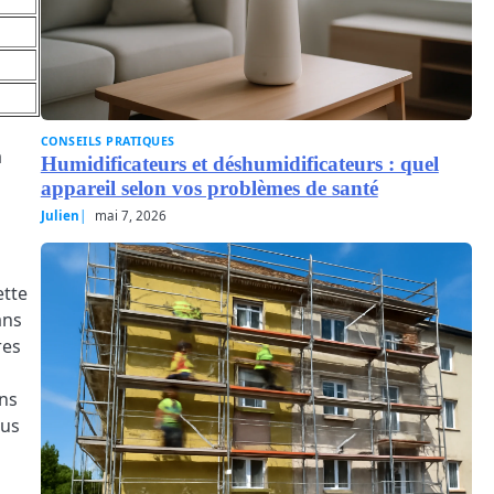
CONSEILS PRATIQUES
a
Humidificateurs et déshumidificateurs : quel
appareil selon vos problèmes de santé
Julien
mai 7, 2026
ette
ans
res
ons
ous