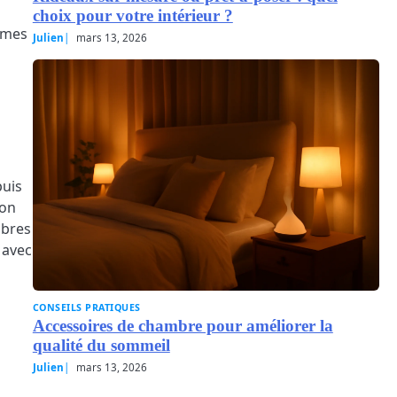
choix pour votre intérieur ?
lumes
Julien
mars 13, 2026
puis
ion
mbres
 avec
CONSEILS PRATIQUES
Accessoires de chambre pour améliorer la
qualité du sommeil
Julien
mars 13, 2026