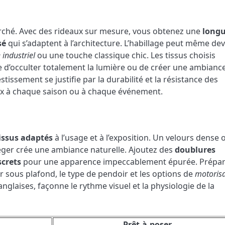
erché. Avec des rideaux sur mesure, vous obtenez une
long
sé
qui s’adaptent à l’architecture. L’habillage peut même dev
 industriel
ou une touche classique chic. Les tissus choisis
sse d’occulter totalement la lumière ou de créer une ambianc
tissement se justifie par la durabilité et la résistance des
deaux à chaque saison ou à chaque événement.
issus adaptés
à l’usage et à l’exposition. Un velours dense o
léger crée une ambiance naturelle. Ajoutez des
doublures
screts
pour une apparence impeccablement épurée. Prépa
r sous plafond, le type de pendoir et les options de
motorisa
anglaises, façonne le rythme visuel et la physiologie de la
Prêt-à-poser