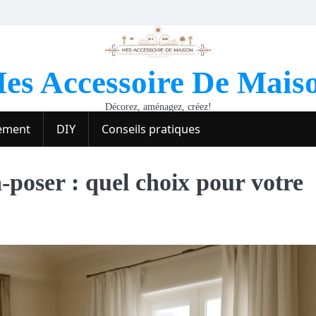
es Accessoire De Mais
Décorez, aménagez, créez!
ement
DIY
Conseils pratiques
-poser : quel choix pour votre