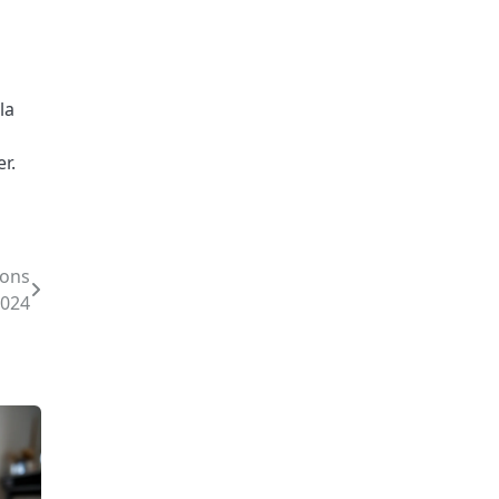
la
r.
ions
2024