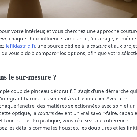
our votre intérieur, et vous cherchez une approche coutur
ieur
, chaque choix influence l’ambiance, l’éclairage, et même
tez
lefildastrid.fr
, une source dédiée à la
couture
et aux proje
ide vous aide à comparer les options, afin que votre sélect
ns le sur-mesure ?
mple coup de pinceau décoratif. Il s’agit d’une démarche qu
en s’intégrant harmonieusement à votre mobilier. Avec une
chaque fenêtre, des matières sélectionnées avec soin et un
cette optique, la
couture
devient un vrai savoir-faire, capabl
 fonctionnel. En pratique, vous réalisez une cohérence
isez les détails comme les housses, les doublures et les finit