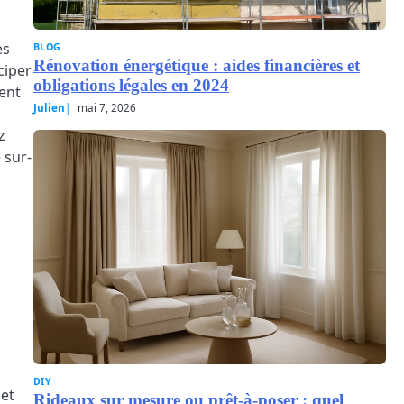
es
BLOG
Rénovation énergétique : aides financières et
ciper
obligations légales en 2024
ent
Julien
mai 7, 2026
z
 sur-
DIY
 et
Rideaux sur mesure ou prêt-à-poser : quel